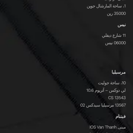
1، ساحة المارشال جوين
35000 رين
نيس
11 شارع ديفلي
06000 نيس
مرسيليا
10، ساحة جوليت
لي دوكس – آتريوم 10.6
CS 13543
13567 مرسيليا سيدكس 02
فيتنام
مبنى IOS Van Thanh