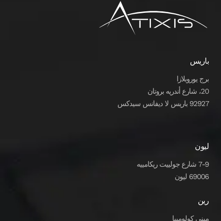
باريس
برج يوروبلازا
20، شارع أندريه بروتان
92927 باريس لا ديفانس سيدكس
ليون
7-9 شارع جولييت ريكامييه
69006 ليون
رين
مبنى كولومبيا