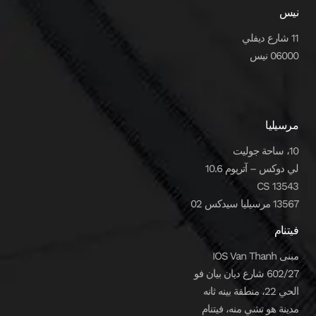
نيس
11 شارع ديفلي
06000 نيس
مرسيليا
10، ساحة جوليت
لي دوكس – آتريوم 10.6
CS 13543
13567 مرسيليا سيدكس 02
فيتنام
مبنى IOS Van Thanh
602/27 شارع ديان بيان فو
الحي 22، منطقة بينه ثانه
مدينة هو تشي منه، فيتنام