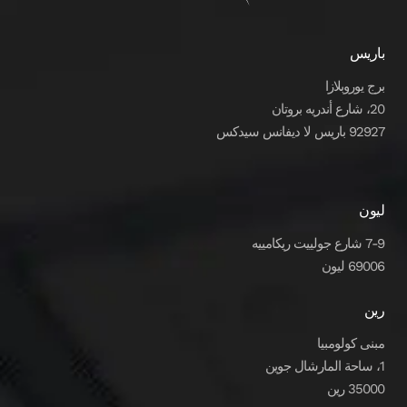
باريس
برج يوروبلازا
20، شارع أندريه بروتان
92927 باريس لا ديفانس سيدكس
ليون
7-9 شارع جولييت ريكامييه
69006 ليون
رين
مبنى كولومبيا
1، ساحة المارشال جوين
35000 رين