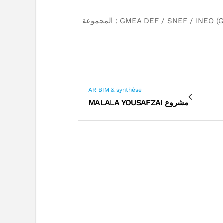
EDF (MOA) : صاحب المشروع SIEMENS / CEGELEC / CLEMESSY (GMEA) : المجموعة المشتركة للأشغال GMEA DEF / SNEF / INEO (GME B) : المجموعة
AR BIM & synthèse
مشروع MALALA YOUSAFZAI