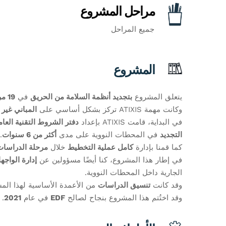
مراحل المشروع
جميع المراحل
المشروع
يتعلق المشروع
بتجديد أنظمة السلامة من الحريق
في
19 مركزًا نوويًا للإنتاج الكهربائي (CNPE)
وكانت مهمة ATIXIS تركز بشكل أساسي على
المباني غير 
في البداية، قامت ATIXIS بإعداد
دفتر الشروط التقنية العامة (TG
التجديد
في المحطات النووية على مدى
أكثر من 6 سنوات
.
كما قمنا بإدارة
كامل عملية التخطيط
خلال
مرحلة الدراسات
في إطار هذا المشروع، كنا أيضًا مسؤولين عن
إدارة الواجها
الجارية داخل المحطات النووية.
وقد كانت
تنسيق الدراسات
من الأعمدة الأساسية لهذا الم
وقد اختُتم هذا المشروع بنجاح لصالح
EDF
في عام
2021
.