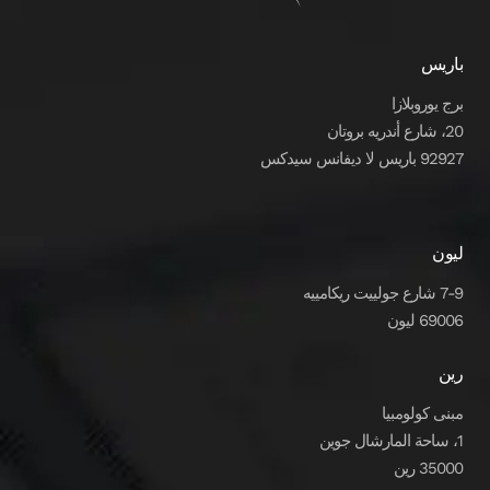
باريس
برج يوروبلازا
20، شارع أندريه بروتان
92927 باريس لا ديفانس سيدكس
ليون
7-9 شارع جولييت ريكامييه
69006 ليون
رين
مبنى كولومبيا
1، ساحة المارشال جوين
35000 رين