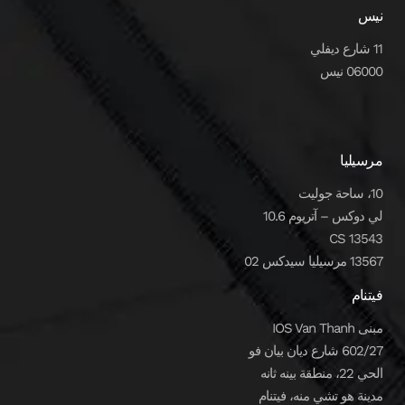
نيس
11 شارع ديفلي
06000 نيس
مرسيليا
10، ساحة جوليت
لي دوكس – آتريوم 10.6
CS 13543
13567 مرسيليا سيدكس 02
فيتنام
مبنى IOS Van Thanh
602/27 شارع ديان بيان فو
الحي 22، منطقة بينه ثانه
مدينة هو تشي منه، فيتنام