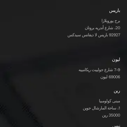
باريس
برج يوروبلازا
20، شارع أندريه بروتان
92927 باريس لا ديفانس سيدكس
ليون
7-9 شارع جولييت ريكامييه
69006 ليون
رين
مبنى كولومبيا
1، ساحة المارشال جوين
35000 رين
نيس