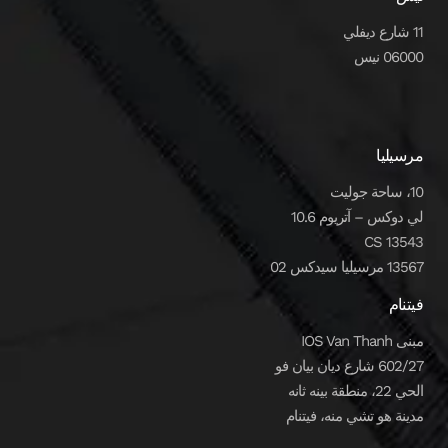
11 شارع ديفلي
06000 نيس
مرسيليا
10، ساحة جوليت
لي دوكس – آتريوم 10.6
CS 13543
13567 مرسيليا سيدكس 02
فيتنام
مبنى IOS Van Thanh
602/27 شارع ديان بيان فو
الحي 22، منطقة بينه ثانه
مدينة هو تشي منه، فيتنام