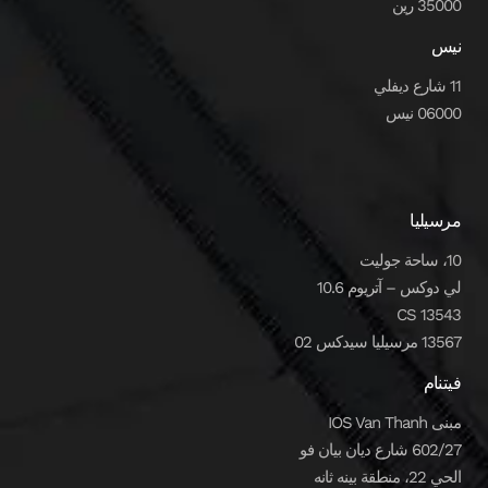
35000 رين
نيس
11 شارع ديفلي
06000 نيس
مرسيليا
10، ساحة جوليت
لي دوكس – آتريوم 10.6
CS 13543
13567 مرسيليا سيدكس 02
فيتنام
مبنى IOS Van Thanh
602/27 شارع ديان بيان فو
الحي 22، منطقة بينه ثانه