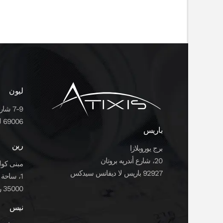
ليون
7-9 شارع جولييت ريكامييه
69006 ليون
باريس
رين
برج يوروبلازا
20، شارع أندريه بروتان
مبنى كولو
92927 باريس لا ديفانس سيدكس
1، ساحة المارشال جوين
35000 رين
نيس