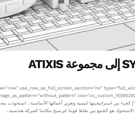
e="row" use_row_as_full_screen_section="no" type="full_widt