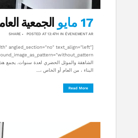
17 مايو
الجمعية العامة ل
SHARE
POSTED AT 13:47H
IN
ÉVENEMENT AR
h" angled_section="no" text_align="left"
الشاهقة والموئل الحضري لعدة سنوات. يجمع هذا 
البناء ، من العام أو الخاص ،...
Read More