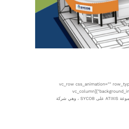
[vc_row css_animation="" row_typ
background_image_as_pattern="without_pattern" css=".vc_custom_1509539205882{padding-bottom: 25px !important;}"][vc_column
el_class="rtlclass"][vc_column_text css=""] كجزء من استراتيجيتها لتنمية وتعزيز أعمالها الأساسية ، استحوذت مجموعة ATIXIS على SYCOB ، وهي شركة