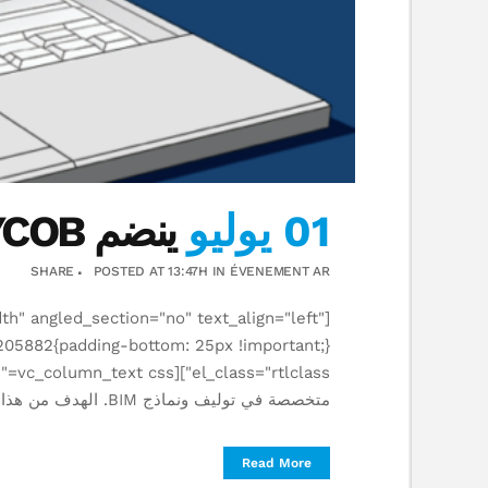
01 يوليو
ينضم SYCOB إلى مجموعة ATIXIS
SHARE
POSTED AT 13:47H
IN
ÉVENEMENT AR
h" angled_section="no" text_align="left"
متخصصة في توليف ونماذج BIM. الهدف من هذا الاستحواذ هو الجمع بين نقاط قوتنا لترسيخ مكانتنا كشركة هندسية...
Read More