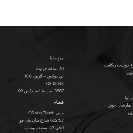
مرسيليا
10، ساحة جوليت
لي دوكس – آتريوم 10.6
CS 13543
13567 مرسيليا سيدكس 02
مبيا
فيتنام
مبنى IOS Van Thanh
602/27 شارع ديان بيان فو
الحي 22، منطقة بينه ثانه