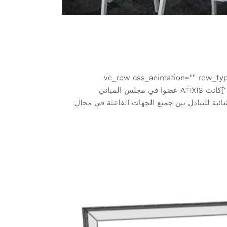
[vc_row css_animation="" row_typ
background_image_as_pattern="without_pattern"][vc_column][vc_column_text css="" el_class="rtlclass"]كانت ATIXIS عضوا في مجلس المباني
ئية للتبادل بين جميع الجهات الفاعلة في مجال