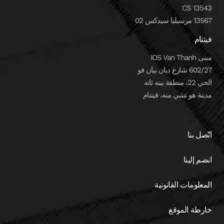
CS 13543
13567 مرسيليا سيدكس 02
فيتنام
مبنى IOS Van Thanh
602/27 شارع ديان بيان فو
الحي 22، منطقة بينه ثانه
مدينة هو تشي منه، فيتنام
اتّصل بنا
انضم إلينا
المعلومات القانونية
خارطة الموقع