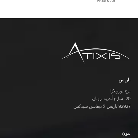
PRESS AR
باريس
برج يوروبلازا
20، شارع أندريه بروتان
92927 باريس لا ديفانس سيدكس
ليون