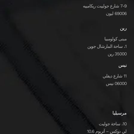
7-9 شارع جولييت ريكامييه
69006 ليون
رين
مبنى كولومبيا
1، ساحة المارشال جوين
35000 رين
نيس
11 شارع ديفلي
06000 نيس
مرسيليا
10، ساحة جوليت
لي دوكس – آتريوم 10.6