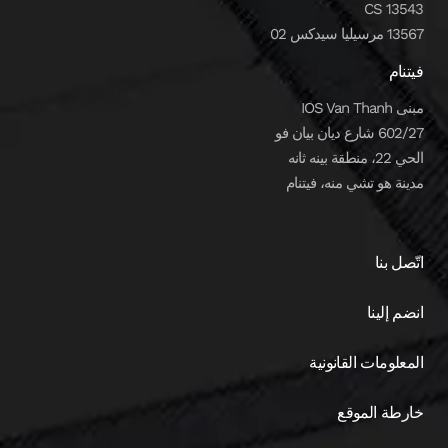
CS 13543
13567 مرسيليا سيدكس 02
فيتنام
مبنى IOS Van Thanh
602/27 شارع ديان بيان فو
الحي 22، منطقة بينه ثانه
مدينة هو تشي منه، فيتنام
اتّصل بنا
انضم إلينا
المعلومات القانونية
خارطة الموقع