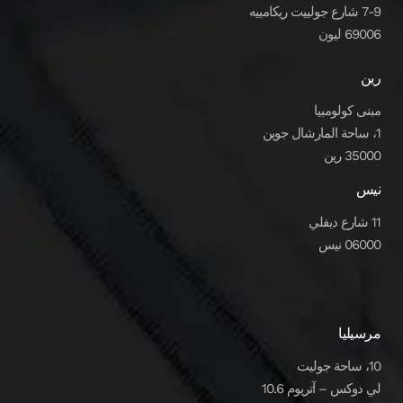
7-9 شارع جولييت ريكامييه
69006 ليون
رين
مبنى كولومبيا
1، ساحة المارشال جوين
35000 رين
نيس
11 شارع ديفلي
06000 نيس
مرسيليا
10، ساحة جوليت
لي دوكس – آتريوم 10.6