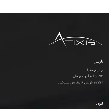
باريس
برج يوروبلازا
20، شارع أندريه بروتان
92927 باريس لا ديفانس سيدكس
ليون