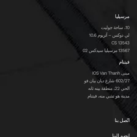
مرسيليا
10، ساحة جوليت
لي دوكس – آتريوم 10.6
CS 13543
13567 مرسيليا سيدكس 02
فيتنام
مبنى IOS Van Thanh
602/27 شارع ديان بيان فو
الحي 22، منطقة بينه ثانه
مدينة هو تشي منه، فيتنام
اتّصل بنا
انضم إلينا