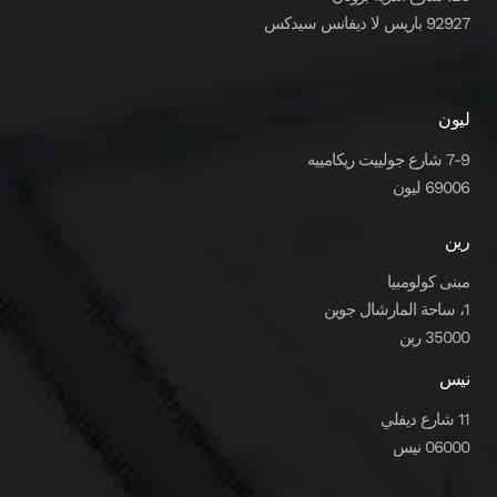
92927 باريس لا ديفانس سيدكس
ليون
7-9 شارع جولييت ريكامييه
69006 ليون
رين
مبنى كولومبيا
1، ساحة المارشال جوين
35000 رين
نيس
11 شارع ديفلي
06000 نيس