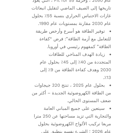
عام 2050 ، وحزمة Fit for 55 ، التي يعود
تاريخها إلى الصيف الماضي لتقليل انبعاثات
غازات الاحتباس الحراري بنسبة 55٪ بحلول
عام 2030 مقارنة بمستويات عام 1990.
توفير الطاقة هو أسرع وأرخص طريقة
للتعامل مع أزمة الطاقة”: فرض “كفاءة
الطاقة” كمفهوم رئيسي في أوروبا.
زيادة الهدف المناخي للطاقات
المتجددة من 40٪ إلى 45٪ بحلول عام
2030 وهدف كفاءة الطاقة من 9٪ إلى
13٪.
بحلول عام 2025 ، تنتج 320 جيجاوات
من الطاقة الكهروضوئية الجديدة – أكثر من
ضعف المستوى الحالي.
سيتعين على جميع المباني العامة
والتجارية التي تزيد مساحتها عن 250 مترا
مربعا تركيب الألواح الكهروضوئية بحلول
عام 2026 ؛ الشيء نفسه ينطبق على