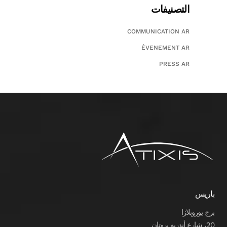
التصنيفات
COMMUNICATION AR
ÉVENEMENT AR
PRESS AR
باريس
برج يوروبلازا
20، شارع أندريه بروتان