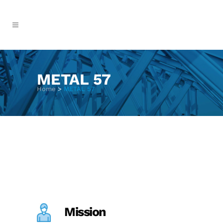
METAL 57
Home
>
METAL 57
Mission