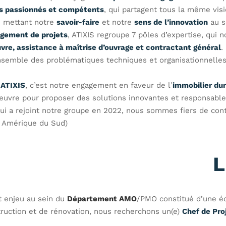
ls passionnés et compétents
, qui partagent tous la même vis
n mettant notre
savoir-faire
et notre
sens de l’innovation
au se
gement de projets
, ATIXIS regroupe 7 pôles d’expertise, qui
vre, assistance à maîtrise d’ouvrage et contractant général
.
emble des problématiques techniques et organisationnelles d
z
ATIXIS
, c’est notre engagement en faveur de l’
immobilier du
œuvre pour proposer des solutions innovantes et responsable
ui a rejoint notre groupe en 2022, nous sommes fiers de co
t Amérique du Sud).
L
rt enjeu au sein du
Département AMO
/PMO constitué d’une éq
truction et de rénovation, nous recherchons un(e)
Chef de Pr